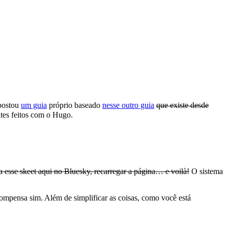
 postou
um guia
próprio baseado
nesse outro guia
que existe desde
ites feitos com o Hugo.
 a esse skeet aqui no Bluesky, recarregar a página… e voilà!
O sistema
 compensa sim. Além de simplificar as coisas, como você está