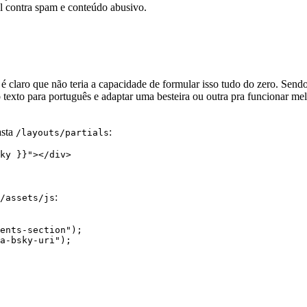
l contra spam e conteúdo abusivo.
é claro que não teria a capacidade de formular isso tudo do zero. Send
do texto para português e adaptar uma besteira ou outra pra funcionar m
asta
:
/layouts/partials
ky }}"
></
div
>
:
/assets/js
ents-section"
);
a-bsky-uri"
);