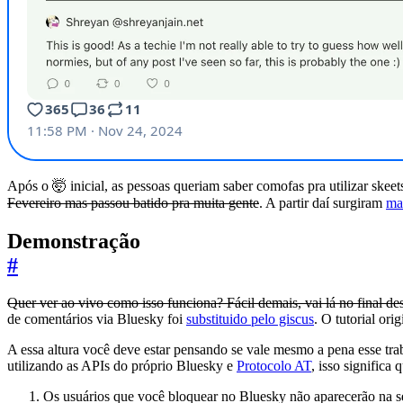
Após o 🤯 inicial, as pessoas queriam saber comofas pra utilizar skeet
Fevereiro mas passou batido pra muita gente
. A partir daí surgiram
ma
Demonstração
#
Quer ver ao vivo como isso funciona? Fácil demais, vai lá no final des
de comentários via Bluesky foi
substituido pelo giscus
. O tutorial or
A essa altura você deve estar pensando se vale mesmo a pena esse trab
utilizando as APIs do próprio Bluesky e
Protocolo AT
, isso significa 
Os usuários que você bloquear no Bluesky não aparecerão na s