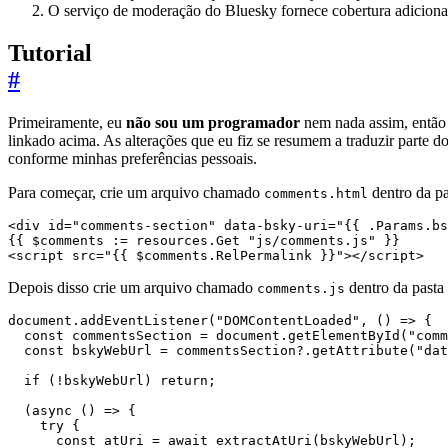
O serviço de moderação do Bluesky fornece cobertura adiciona
Tutorial
#
Primeiramente, eu
não sou um programador
nem nada assim, então 
linkado acima. As alterações que eu fiz se resumem a traduzir parte 
conforme minhas preferências pessoais.
Para começar, crie um arquivo chamado
dentro da p
comments.html
<
div
id
=
"comments-section"
data-bsky-uri
=
"{{ .Params.bs
<
script
src
=
"{{ $comments.RelPermalink }}"
></
script
>
Depois disso crie um arquivo chamado
dentro da pasta
comments.js
document
.
addEventListener
(
"DOMContentLoaded"
,
()
=>
{
const
commentsSection
=
document
.
getElementById
(
"comm
const
bskyWebUrl
=
commentsSection
?
.
getAttribute
(
"dat
if
(
!
bskyWebUrl
)
return
;
(
async
()
=>
{
try
{
const
atUri
=
await
extractAtUri
(
bskyWebUrl
);