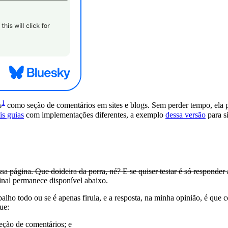
1
s
como seção de comentários em sites e blogs. Sem perder tempo, ela
is guias
com implementações diferentes, a exemplo
dessa versão
para s
sa página. Que doideira da porra, né? E se quiser testar é só responder
iginal permanece disponível abaixo.
alho todo ou se é apenas firula, e a resposta, na minha opinião, é que
que:
eção de comentários; e