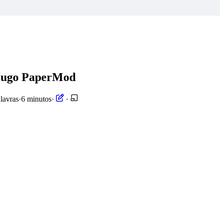
 Hugo PaperMod
lavras
·
6 minutos
·
·